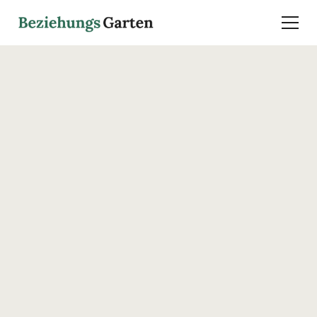
Coming Soon
Ein Buch über die
kleinen Momente, in
denen Vertrauen
wächst – oder
zerbricht.
Vertrauen ist kein Gefühl.
Dieses Buch hilft euch, sie zu sehen – und neue