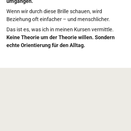
umgangen.
Wenn wir durch diese Brille schauen, wird
Beziehung oft einfacher – und menschlicher.
Das ist es, was ich in meinen Kursen vermittle.
Keine Theorie um der Theorie willen. Sondern
echte Orientierung für den Alltag.
Wie ich arbeite: Modell &
Metapher
In meiner Arbeit nutze ich
ein Modell
– und
eine
Metapher
.
Beide helfen, tiefer zu verstehen, wie Beziehungen
funktionieren und ihr aktiv Einfluss auf eure