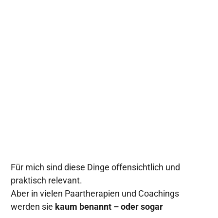
Dass Beziehungen nicht "perfekt" sein
müssen, um gut zu sein.
Aber gepflegt.
Für mich sind diese Dinge offensichtlich und
praktisch relevant.
Aber in vielen Paartherapien und Coachings
werden sie
kaum benannt
– oder sogar